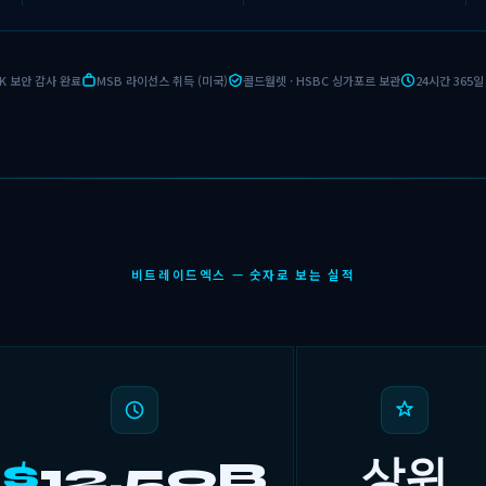
tiK 보안 감사 완료
MSB 라이선스 취득 (미국)
콜드월렛 · HSBC 싱가포르 보관
24시간 365
비트레이드엑스 — 숫자로 보는 실적
$
12.59B
상위