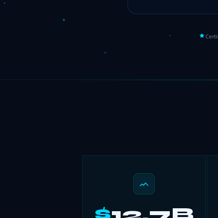
Cer
$
12.7B