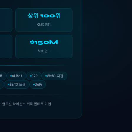
상위 100위
CMC 랭킹
$150M
보호 펀드
거래
AI Bot
P2P
Web3 지갑
i
$BTX 토큰
DeFi
립 · 글로벌 라이선스 취득 핀테크 기업