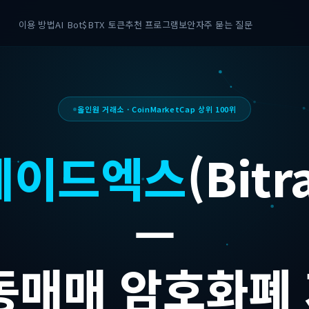
이용 방법
AI Bot
$BTX 토큰
추천 프로그램
보안
자주 묻는 질문
올인원 거래소 · CoinMarketCap 상위 100위
레이드엑스
(Bitr
—
자동매매 암호화폐