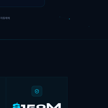
일 자동매매
$
150M